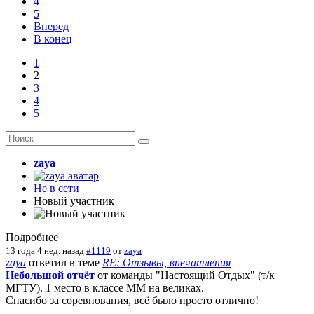
4
5
Вперед
В конец
1
2
3
4
5
zaya
Не в сети
Новый участник
Подробнее
13 года 4 нед. назад
#1119
от
zaya
zaya
ответил в теме
RE: Отзывы, впечатления
Небольшой отчёт
от команды "Настоящий Отдых" (т/к
МГТУ). 1 место в классе ММ на великах.
Спасибо за соревнования, всё было просто отлично!