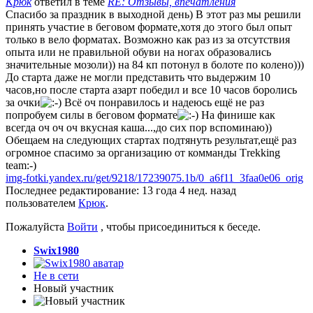
Крюк
ответил в теме
RE: Отзывы, впечатления
Спасибо за праздник в выходной день) В этот раз мы решили
принять участие в беговом формате,хотя до этого был опыт
только в вело форматах. Возможно как раз из за отсутствия
опыта или не правильной обуви на ногах образовались
значительные мозоли)) на 84 кп потонул в болоте по колено)))
До старта даже не могли представить что выдержим 10
часов,но после старта азарт победил и все 10 часов боролись
за очки
Всё оч понравилось и надеюсь ещё не раз
попробуем силы в беговом формате
На финише как
всегда оч оч оч вкусная каша...,до сих пор вспоминаю))
Обещаем на следующих стартах подтянуть результат,ещё раз
огромное спасимо за организацию от комманды Тrekking
team:-)
img-fotki.yandex.ru/get/9218/17239075.1b/0_a6f11_3faa0e06_orig
Последнее редактирование: 13 года 4 нед. назад
пользователем
Крюк
.
Пожалуйста
Войти
, чтобы присоединиться к беседе.
Swix1980
Не в сети
Новый участник