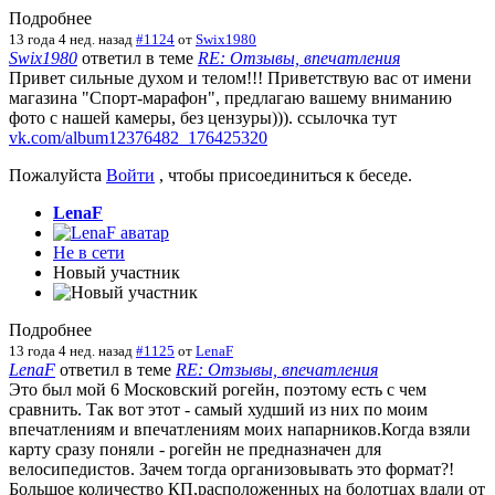
Подробнее
13 года 4 нед. назад
#1124
от
Swix1980
Swix1980
ответил в теме
RE: Отзывы, впечатления
Привет сильные духом и телом!!! Приветствую вас от имени
магазина "Спорт-марафон", предлагаю вашему вниманию
фото с нашей камеры, без цензуры))). ссылочка тут
vk.com/album12376482_176425320
Пожалуйста
Войти
, чтобы присоединиться к беседе.
LenaF
Не в сети
Новый участник
Подробнее
13 года 4 нед. назад
#1125
от
LenaF
LenaF
ответил в теме
RE: Отзывы, впечатления
Это был мой 6 Московский рогейн, поэтому есть с чем
сравнить. Так вот этот - самый худший из них по моим
впечатлениям и впечатлениям моих напарников.Когда взяли
карту сразу поняли - рогейн не предназначен для
велосипедистов. Зачем тогда организовывать это формат?!
Большое количество КП,расположенных на болотцах вдали от