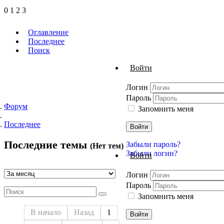
0
1
2
3
Оглавление
Последнее
Поиск
Войти
Логин
Пароль
Форум
Запомнить меня
Последнее
Войти
Последние темы
Забыли пароль?
(Нет тем)
Забыли логин?
Войти
Логин
Пароль
Запомнить меня
В начало
Назад
1
Войти