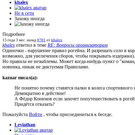
khalex
Не в сети
Захожу иногда
Подробнее
15 года 3 мес. назад
#701
от
khalex
khalex
ответил в теме
RE: Вопросы организаторам
Одиночки - нарушение правил рогейна. И разрешать соло в коро
возможно, для увеличения сборов, чтобы покрывать издержки).
Но правила не незыблемы. Может когда-нибудь пункт о "команд
новинка, никак не диктуемая Правилами.
kazuar писал(а):
Не понятно почему ставятся палки в колеса спортивного п
Демократию в действие!
А Фёдор Конюхов если захочет попутешествовать в рогей
Придётся отказать?
Пожалуйста
Войти
, чтобы присоединиться к беседе.
Leviathan