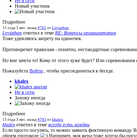
Не в сети
Новый участник
Подробнее
15 года 3 мес. назад
#702
от
Leviathan
Leviathan
ответил в теме
RE: Вопросы организаторам
Тоже удивляюсь запрету на одиночек.
Противоречит правилам - понятно, нестандартные соревновани
Но вне зачета то! Кому от этого хуже будет? Или соревновани
Пожалуйста
Войти
, чтобы присоединиться к беседе.
khalex
Не в сети
Захожу иногда
Подробнее
15 года 3 мес. назад
#703
от
khalex
khalex
ответил в теме
всегда есть лазейки
Если просто погулять, то можно заявить фиктивную команду. Вз
общем протоколе
Например, моя жена тоже хотела бы погуля