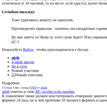
отличаться от 10-часовой, то на месте, если удастся, купит бо
Leviathan писал(а):
Тоже удивляюсь запрету на одиночек.
Противоречит правилам - понятно, нестандартные соревн
Но вне зачета то! Кому от этого хуже будет? Или соревн
Пожалуйста
Войти
, чтобы присоединиться к беседе.
alpik
Не в сети
Новый участник
Подробнее
15 года 3 мес. назад
#704
от
alpik
alpik
ответил в теме
RE: всегда есть лазейки
К сожалению также должен констатировать отмирание данного фо
формате 24 часа, но в чем проблема 10 часового формата в один