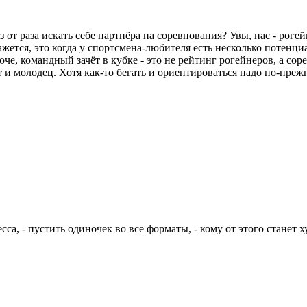
 от раза искать себе партнёра на соревнования? Увы, нас - роге
жется, это когда у спортсмена-любителя есть несколько потенци
оче, командный зачёт в кубке - это не рейтинг рогейнеров, а со
от и молодец. Хотя как-то бегать и ориентироваться надо по-пре
са, - пустить одиночек во все форматы, - кому от этого станет 