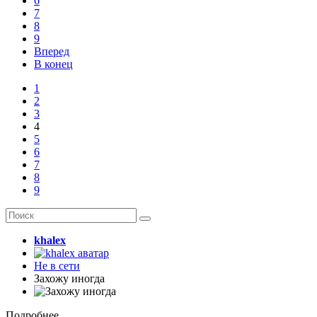
6
7
8
9
Вперед
В конец
1
2
3
4
5
6
7
8
9
khalex
Не в сети
Захожу иногда
Подробнее