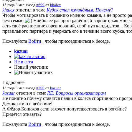
15 года 3 мес. назад
#699
от
khalex
khalex
ответил в теме
Кубок стал командным. Почему?
Чтобы мотивировать к созданию именно команд, а не просто раз
чем семью
Наиболее распространённый вариант, как мне ка
есть своё расписание соревнований, свой пул кандидатов... Кор
правильного партнёра и удержать его в течение всего кубка, т
Пожалуйста
Войти
, чтобы присоединиться к беседе.
kazuar
Не в сети
Новый участник
Подробнее
15 года 3 мес. назад
#700
от
kazuar
kazuar
ответил в теме
RE: Вопросы организаторам
Не понятно почему ставятся палки в колеса спортивного прогрес
Демократию в действие!
А Фёдор Конюхов если захочет попутешествовать в рогейне?
Придётся отказать?
Пожалуйста
Войти
, чтобы присоединиться к беседе.