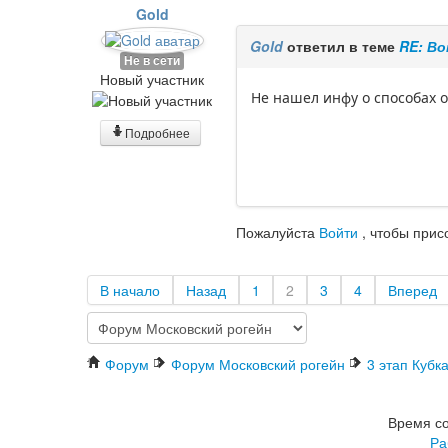
Gold
Gold
ответил в теме
RE: В
Не в сети
Новый участник
Не нашел инфу о способах о
Подробнее
Пожалуйста
Войти
, чтобы прис
В начало
Назад
1
2
3
4
Вперед
Форум
Форум Московский рогейн
3 этап Кубк
Время со
Ра