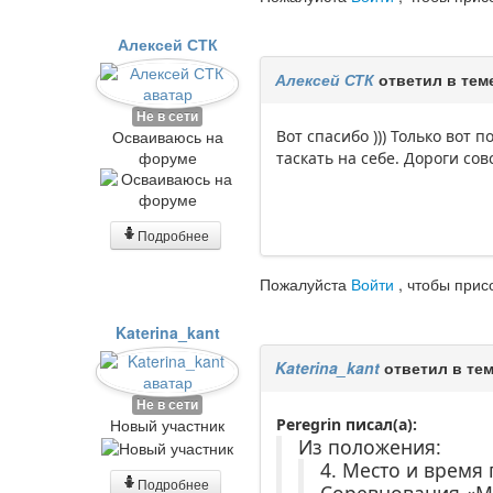
Алексей СТК
Алексей СТК
ответил в тем
Не в сети
Осваиваюсь на
Вот спасибо ))) Только вот
форуме
таскать на себе. Дороги сов
Подробнее
Пожалуйста
Войти
, чтобы прис
Katerina_kant
Katerina_kant
ответил в те
Не в сети
Новый участник
Peregrin писал(а):
Из положения:
4. Место и время
Подробнее