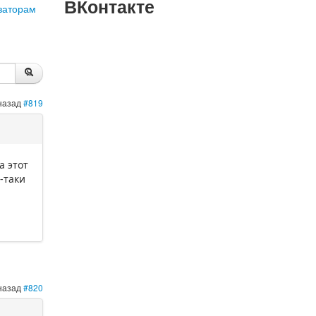
ВКонтакте
заторам
 назад
#819
а этот
-таки
 назад
#820