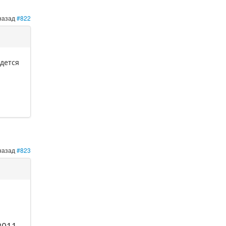
 назад
#822
идется
 назад
#823