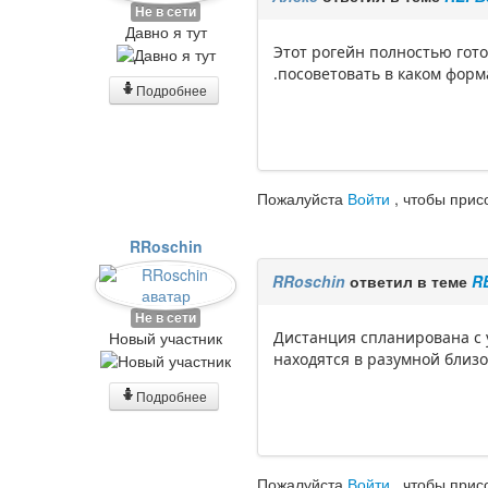
Не в сети
Давно я тут
Этот рогейн полностью готов
.посоветовать в каком форм
Подробнее
Пожалуйста
Войти
, чтобы прис
RRoschin
RRoschin
ответил в теме
R
Не в сети
Новый участник
Дистанция спланирована с 
находятся в разумной близо
Подробнее
Пожалуйста
Войти
, чтобы прис