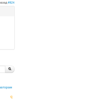
 назад
#824
заторам