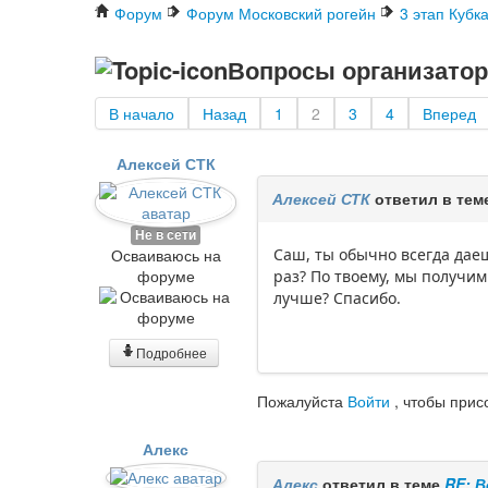
Форум
Форум Московский рогейн
3 этап Кубк
Вопросы организато
В начало
Назад
1
2
3
4
Вперед
Алексей СТК
Алексей СТК
ответил в тем
Не в сети
Осваиваюсь на
Саш, ты обычно всегда дае
форуме
раз? По твоему, мы получим
лучше? Спасибо.
Подробнее
Пожалуйста
Войти
, чтобы прис
Алекс
Алекс
ответил в теме
RE: 