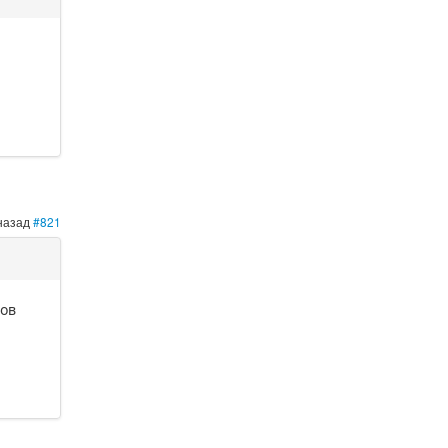
 назад
#821
тов