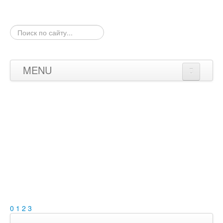
Искать...
MENU
Новости
Результаты
Карты
Фото
Форум
0
1
2
3