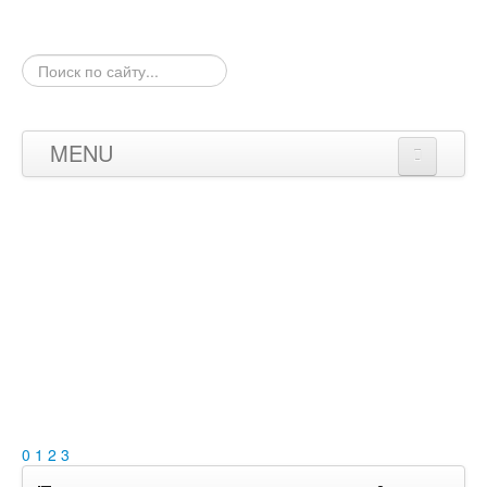
Искать...
MENU
Новости
Результаты
Карты
Фото
Форум
0
1
2
3