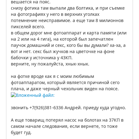
вешается на пояс.
снизу фотика там выпали два болтика, и при съемке
на фотографиях у него в верхних уголках
потемнение неисправимое. а еще там 8 милионнов
пикселей всего.
в общем дорог мне фотоаппарат и карта памяти (или
на 2 или на 4 гига), на которой был запечатлен
паучок домашний и секс, кого бы вы думали? ха-ха, а
вот и нет. секс был жучков на цветочке на фоне
бабочки у источника у 43КП.
верните, ну пожалуйста, хнык-хнык.
на фотке вроде как я с моим любимым
фотоаппаратом, который является причиной сего
плача, и даже черный чехольчик виден на поясе.
звонить +7(926)381-6336 Андрей. приеду куда угодно.
А еще товарищ потерял насос на болотах на 37КП в
самом начале следования, если вернете, то тоже
будет гуд.