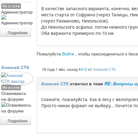
Не в сети
В качестве запасного варианта, конечно, ве
Администратор
места старта от Софрино (через Талицы, Ни
(через Рахманово, Никольское).
До Никольского асфальт, потом немного грун
Подробнее
Оба варианта примерно по 10 км.
Пожалуйста
Войти
, чтобы присоединиться к бесе
Алексей СТК
16 года 1 мес. назад
#412
от
Алексей СТК
Алексей СТК
ответил в теме
RE: Вопросы 
Не в сети
Осваиваюсь
на форуме
Скажите, пожалуйста. Как в лесу с велопро
Просто никак формат не выберу... Хочется п
Подробнее