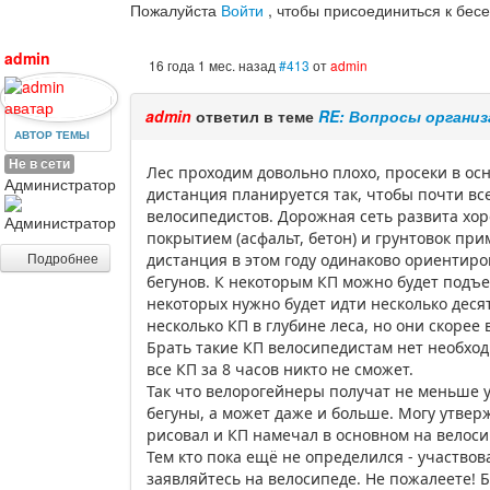
Пожалуйста
Войти
, чтобы присоединиться к бесе
admin
16 года 1 мес. назад
#413
от
admin
admin
ответил в теме
RE: Вопросы органи
АВТОР ТЕМЫ
Не в сети
Лес проходим довольно плохо, просеки в о
Администратор
дистанция планируется так, чтобы почти вс
велосипедистов. Дорожная сеть развита хор
покрытием (асфальт, бетон) и грунтовок при
Подробнее
дистанция в этом году одинаково ориентиро
бегунов. К некоторым КП можно будет подъе
некоторых нужно будет идти несколько деся
несколько КП в глубине леса, но они скорее 
Брать такие КП велосипедистам нет необходи
все КП за 8 часов никто не сможет.
Так что велорогейнеры получат не меньше у
бегуны, а может даже и больше. Могу утвержд
рисовал и КП намечал в основном на велоси
Тем кто пока ещё не определился - участвов
заявляйтесь на велосипеде. Не пожалеете! 