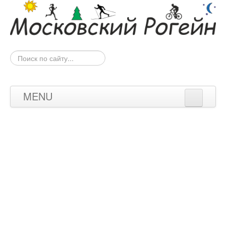
Искать...
MENU
Новости
Результаты
Карты
Фото
Форум