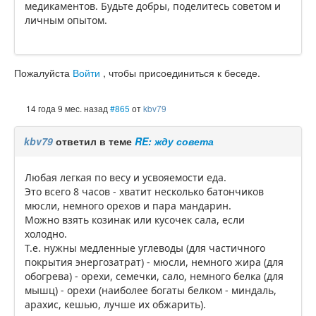
медикаментов. Будьте добры, поделитесь советом и
личным опытом.
Пожалуйста
Войти
, чтобы присоединиться к беседе.
14 года 9 мес. назад
#865
от
kbv79
kbv79
ответил в теме
RE: жду совета
Любая легкая по весу и усвояемости еда.
Это всего 8 часов - хватит несколько батончиков
мюсли, немного орехов и пара мандарин.
Можно взять козинак или кусочек сала, если
холодно.
Т.е. нужны медленные углеводы (для частичного
покрытия энергозатрат) - мюсли, немного жира (для
обогрева) - орехи, семечки, сало, немного белка (для
мышц) - орехи (наиболее богаты белком - миндаль,
арахис, кешью, лучше их обжарить).