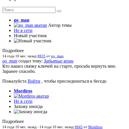
go_man
Автор темы
Не в сети
Новый участник
Подробнее
14 года 10 мес. назад
#835
от
go_man
go_man
создал тему:
Забытые вещи
Кто нашел связку ключей на старте, просьба вернуть мне.
Заранее спасибо.
Пожалуйста
Войти
, чтобы присоединиться к беседе.
Mordiros
Не в сети
Захожу иногда
Подробнее
14 года 10 мес. назад
-
14 года 10 мес. назад
#845
от
Mordiros