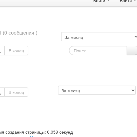
Войти
Войти
я
(0 сообщения )
д
В конец
д
В конец
я создания страницы: 0.059 секунд