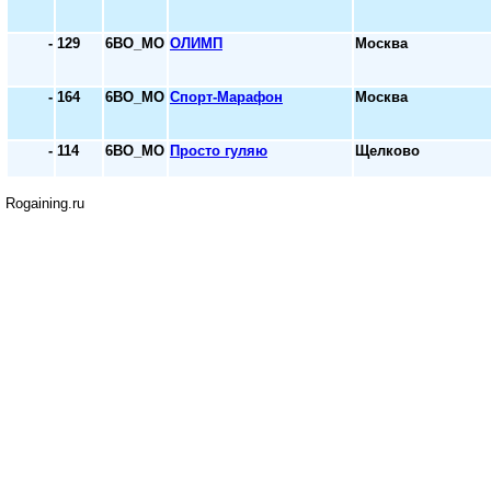
-
129
6ВО_МО
ОЛИМП
Москва
-
164
6ВО_МО
Спорт-Марафон
Москва
-
114
6ВО_МО
Просто гуляю
Щелково
Rogaining.ru