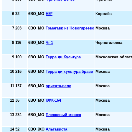
6
32
6ВО_МО
НЕ*
Королёв
7
203
6ВО_МО
Томагавк из Новогиреево
Москва
8
116
6ВО_МО
Чг-1
Черноголовка
9
100
6ВО_МО
Терра ди Культура
Московская облас
10
216
6ВО_МО
Терра ди культура браво
Москва
11
137
6ВО_МО
ориента-вело
Москва
12
36
6ВО_МО
КФК-164
Москва
13
234
6ВО_МО
Плюшевый мишка
Москва
14
52
6ВО_ЖО
Альтависта
Москва