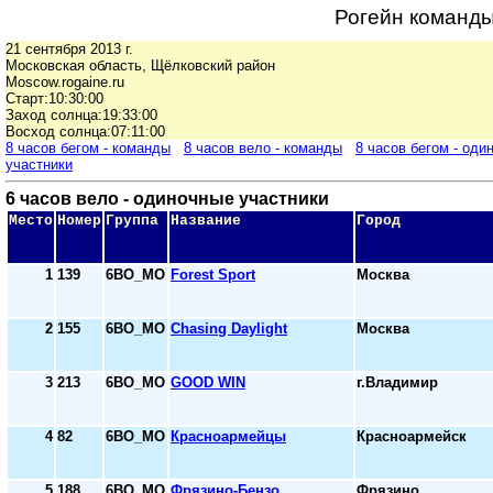
Рогейн команды
21 сентября 2013 г.
Московская область, Щёлковский район
Moscow.rogaine.ru
Старт:10:30:00
Заход солнца:19:33:00
Восход солнца:07:11:00
8 часов бегом - команды
8 часов вело - команды
8 часов бегом - оди
участники
6 часов вело - одиночные участники
Место
Номер
Группа
Название
Город
1
139
6ВО_МО
Forest Sport
Москва
2
155
6ВО_МО
Chasing Daylight
Москва
3
213
6ВО_МО
GOOD WIN
г.Владимир
4
82
6ВО_МО
Красноармейцы
Красноармейск
5
188
6ВО_МО
Фрязино-Бензо
Фрязино